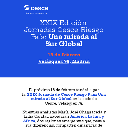
XXIX Edición
Jornadas Cesce Riesgo
País:
Una mirada al
Sur Global
18 de febrero
Velázquez 74, Madrid
El próximo 18 de febrero tendrá lugar
la
XXIX Jornada de Cesce Riesgo País: Una
mirada al Sur Global
en la sede de
Cesce,
Velázquez 74.
Nuestras analistas María José Chaguaceda y
Lidia Candal, abordarán
América Latina y
África
,
dos regiones emergentes que, pese a
sus diferencias, comparten dinámicas de